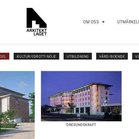
OM OSS
UTMÄRKEL
DEL
KULTUR/IDROTT/NÖJE
UTBILDNING
VÅRD/BOENDE
V
ÖRESUNDSKRAFT