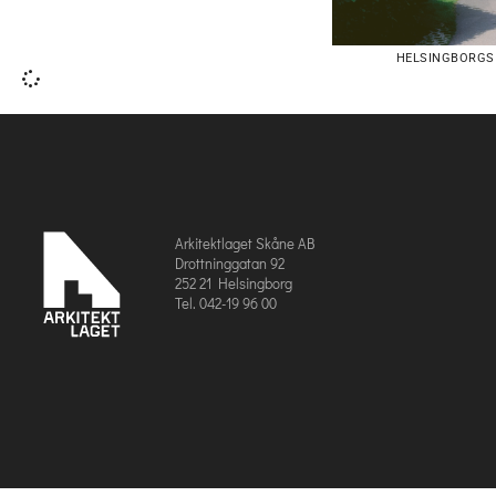
HELSINGBORGS
Arkitektlaget Skåne AB
Drottninggatan 92
252 21 Helsingborg
Tel. 042-19 96 00