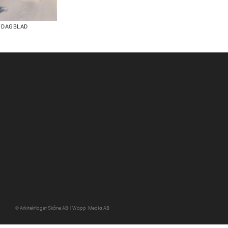
 DAGBLAD
© Arkitektlaget Skåne AB |
Wapp Media AB