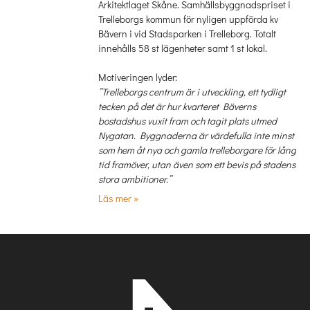
Arkitektlaget Skåne. Samhällsbyggnadspriset i
Trelleborgs kommun för nyligen uppförda kv
Bävern i vid Stadsparken i Trelleborg. Totalt
innehålls 58 st lägenheter samt 1 st lokal.
Motiveringen lyder:
”Trelleborgs centrum är i utveckling, ett tydligt
tecken på det är hur kvarteret Bäverns
bostadshus vuxit fram och tagit plats utmed
Nygatan. Byggnaderna är värdefulla inte minst
som hem åt nya och gamla trelleborgare för lång
tid framöver, utan även som ett bevis på stadens
stora ambitioner.”
Läs mer »