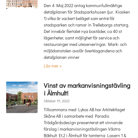
Den 4 Maj 2022 antog kommunfullmäktige
detaljplanen för Stadsparkshusen (jur. Kiosken
1) vilka är vackert beläget som entré för
stadsparken och ramar in Trelleborgs stortorg.
Det innebär flertalet nya bostäder, ca 40 st
lägenheter, samt möjlighet för service och
restauranger med uteserveringar. Mark- och
miljödomstolen avslår överklagandena och
detaljplanen vinner
Läs mer »
Vinst av markanvisningstävling
i Älmhult!
Oktober 15, 2022
Tillsammans med Lykos AB har Arkitektlaget
Skåne AB i samarbete med Paradis
Trädgårdsdesign presenterat ett vinnande
förslag i markanvisningstävlingen Västra
Bökhult Et.2 i Älmhult för tomterna Lasern 1 &