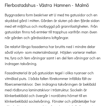
Flerbostadshus - Västra Hamnen - Malmö
Byggnadens form beskriver ett U med tre gatusidor och en
skyddad gård i mitten. Gården är sluten på den fjärde sidan
med ett miljöhus och motbyggd på grannfastigheten. Från
gatusidan finns två entréer till trapphus varifrån man även
når gården och gårdssidans loftgångar.
De relativt långa fasaderna har brutits ned i mindre delar
såväl volym- som materialmässigt. Höjden varierar mellan
tre, fyra och fem våningar samt i en del fem våningar och en
indragen takvåning.
Fasadmaterial är på gatusidan tegel i olika nyanser och
vitmålad puts. I båda fallen förekommer infällda fält av
fibercementskivor. Den indragna takvåningen är beklädd
med rödbruna laminatskivor i trästruktur. Sockeln är
klinkerbeklädd och övergår i nordöstra hörnet till en
klinkerbeklädd sockelvåning. Fönster och plåtdetaljer har