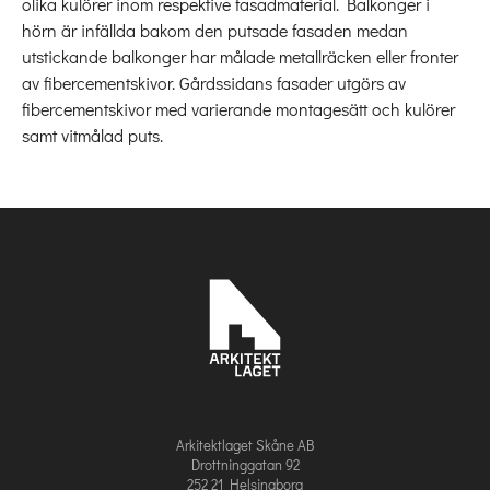
olika kulörer inom respektive fasadmaterial. Balkonger i
hörn är infällda bakom den putsade fasaden medan
utstickande balkonger har målade metallräcken eller fronter
av fibercementskivor. Gårdssidans fasader utgörs av
fibercementskivor med varierande montagesätt och kulörer
samt vitmålad puts.
Arkitektlaget Skåne AB
Drottninggatan 92
252 21 Helsingborg