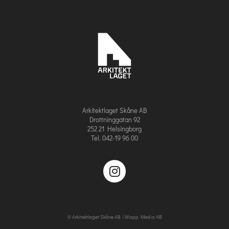
Arkitektlaget Skåne AB
Drottninggatan 92
252 21 Helsingborg
Tel. 042-19 96 00
© Arkitektlaget Skåne AB |
Wapp Media AB