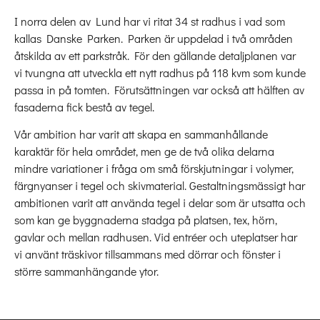
I norra delen av Lund har vi ritat 34 st radhus i vad som
kallas Danske Parken. Parken är uppdelad i två områden
åtskilda av ett parkstråk. För den gällande detaljplanen var
vi tvungna att utveckla ett nytt radhus på 118 kvm som kunde
passa in på tomten. Förutsättningen var också att hälften av
fasaderna fick bestå av tegel.
Vår ambition har varit att skapa en sammanhållande
karaktär för hela området, men ge de två olika delarna
mindre variationer i fråga om små förskjutningar i volymer,
färgnyanser i tegel och skivmaterial. Gestaltningsmässigt har
ambitionen varit att använda tegel i delar som är utsatta och
som kan ge byggnaderna stadga på platsen, tex, hörn,
gavlar och mellan radhusen. Vid entréer och uteplatser har
vi använt träskivor tillsammans med dörrar och fönster i
större sammanhängande ytor.